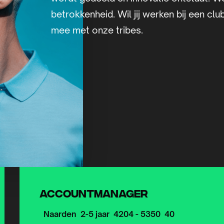
betrokkenheid. Wil jij werken bij een clu
mee met onze tribes.
Accountmanager
Naarden
2-5 jaar
4204 - 5350
40