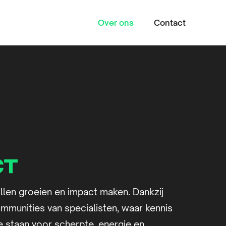
Over ons
Contact
Zoeke
ct
llen groeien en impact maken. Dankzij
ommunities van specialisten, waar kennis
e staan voor scherpte, energie en