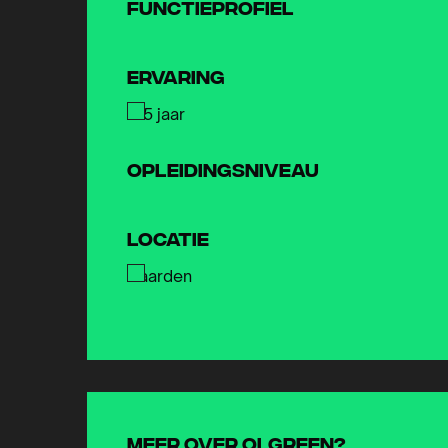
Functieprofiel
Ervaring
2-5 jaar
Opleidingsniveau
Locatie
Naarden
Meer over Olgreen?