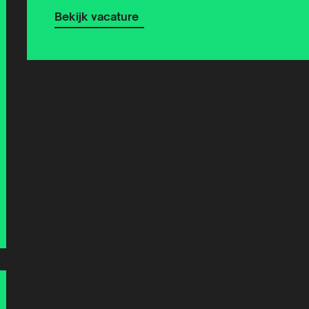
Bekijk vacature
Lees
meer
over