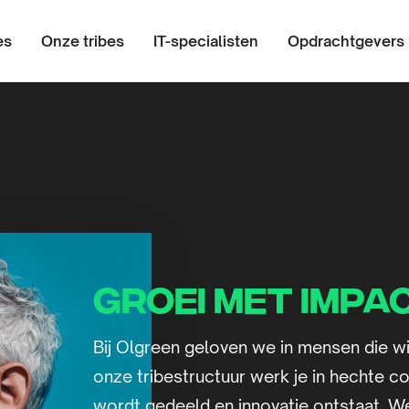
es
Onze tribes
IT-specialisten
Opdrachtgevers
Groei met impa
Bij Olgreen geloven we in mensen die wi
onze tribestructuur werk je in hechte c
wordt gedeeld en innovatie ontstaat. W