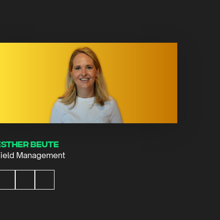
Esther Beute
ield Management