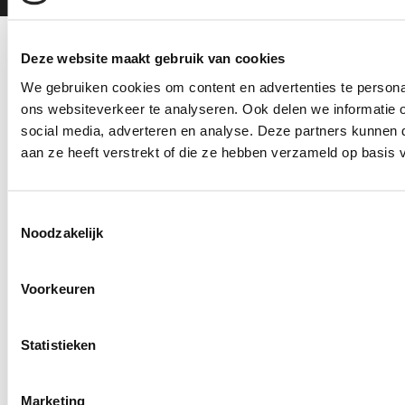
Deze website maakt gebruik van cookies
S
We gebruiken cookies om content en advertenties te persona
i
ons websiteverkeer te analyseren. Ook delen we informatie 
+31 88 536 3729
t
social media, adverteren en analyse. Deze partners kunnen
info@olgreen.nl
aan ze heeft verstrekt of die ze hebben verzameld op basis 
e
Vacatures
f
Contact
Toestemmingsselectie
o
Opdrachtgevers
Noodzakelijk
o
Cookies
t
Voorkeuren
Privacy Policy
Algemene leveringsvoorwaarden
e
Statistieken
Antidiscriminatiebeleid
r
Marketing