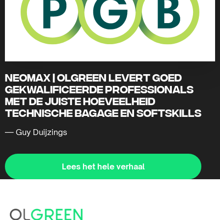
Neomax | Olgreen levert goed
gekwalificeerde professionals
met de juiste hoeveelheid
technische bagage en softskills
— Guy Duijzings
Lees het hele verhaal
Lees
meer
S
over