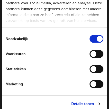
partners voor social media, adverteren en analyse. Deze
partners kunnen deze gegevens combineren met andere
informatie die u aan ze heeft verstrekt of die ze hebben
verzameld op basis van uw gebruik van hun services.
Toestemmingsselectie
Noodzakelijk
Neomax | Olgreen werkt erg
persoonlijk en probeert te
Voorkeuren
begrijpen wat je nodig hebt
— Olivier Eizinga
Statistieken
Lees het hele verhaal
Marketing
Lees
meer
over
Details tonen