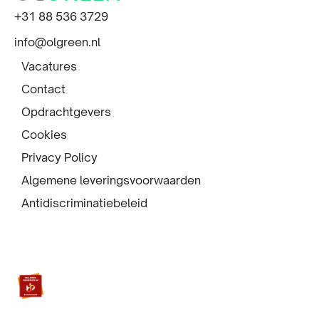
i
+31 88 536 3729
t
info@olgreen.nl
e
Vacatures
f
Contact
o
Opdrachtgevers
o
Cookies
t
Privacy Policy
Algemene leveringsvoorwaarden
e
Antidiscriminatiebeleid
r
Ga
Ga
Ga
Ga
naar
naar
naar
naar