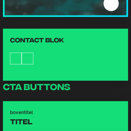
Contact blok
CTA Buttons
boventitel
titel