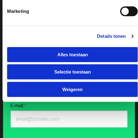
Marketing
Achternaam
*
Details tonen
Alles toestaan
Bedrijfsnaam
Selectie toestaan
Weigeren
E-mail
*