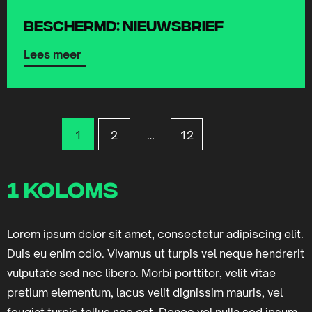
meer
Beschermd: Nieuwsbrief
over
Lees meer
Lees
meer
over
1
2
…
12
1 koloms
Lorem ipsum dolor sit amet, consectetur adipiscing elit.
Duis eu enim odio. Vivamus ut turpis vel neque hendrerit
vulputate sed nec libero. Morbi porttitor, velit vitae
pretium elementum, lacus velit dignissim mauris, vel