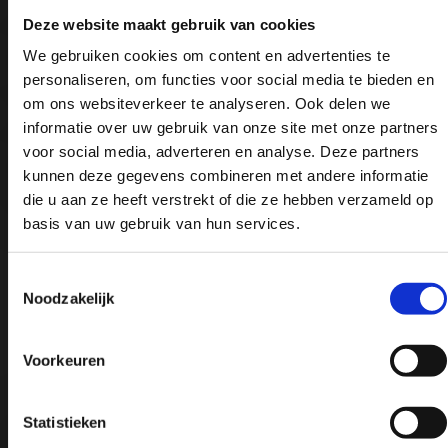
over
Deze website maakt gebruik van cookies
dienst
We gebruiken cookies om content en advertenties te
Lees
personaliseren, om functies voor social media te bieden en
meer
om ons websiteverkeer te analyseren. Ook delen we
over
informatie over uw gebruik van onze site met onze partners
voor social media, adverteren en analyse. Deze partners
dienst
kunnen deze gegevens combineren met andere informatie
Lees
die u aan ze heeft verstrekt of die ze hebben verzameld op
meer
formulier
basis van uw gebruik van hun services.
over
vet
Toestemmingsselectie
mooi
Noodzakelijk
formulier
met
Voorkeuren
checks
Statistieken
Voornaam
*