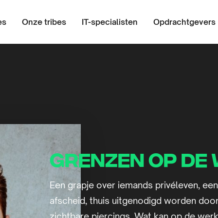
es
Onze tribes
IT-specialisten
Opdrachtgevers
Grenzen op de
Een grapje over iemands privéleven, een
afscheid, thuis uitgenodigd worden door
zichtbare piercings. Wat kan op de wer