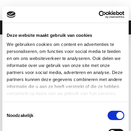
Menu
Deze website maakt gebruik van cookies
We gebruiken cookies om content en advertenties te
S
personaliseren, om functies voor social media te bieden
en om ons websiteverkeer te analyseren. Ook delen we
i
+31 88 536 3729
informatie over uw gebruik van onze site met onze
t
partners voor social media, adverteren en analyse. Deze
info@olgreen.nl
partners kunnen deze gegevens combineren met andere
e
Vacatures
informatie die u aan ze heeft verstrekt of die ze hebben
f
verzameld op basis van uw gebruik van hun services.
Contact
o
Opdrachtgevers
Toestemmingsselectie
o
Cookies
Noodzakelijk
t
Privacy Policy