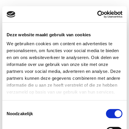
Menu
S
Deze website maakt gebruik van cookies
We gebruiken cookies om content en advertenties te
i
+31 88 536 3729
personaliseren, om functies voor social media te bieden
t
en om ons websiteverkeer te analyseren. Ook delen we
info@olgreen.nl
informatie over uw gebruik van onze site met onze
e
Vacatures
partners voor social media, adverteren en analyse. Deze
f
partners kunnen deze gegevens combineren met andere
Contact
informatie die u aan ze heeft verstrekt of die ze hebben
o
Opdrachtgevers
verzameld op basis van uw gebruik van hun services.
o
Cookies
t
Privacy Policy
Toestemmingsselectie
Noodzakelijk
Algemene leveringsvoorwaarden
e
Antidiscriminatiebeleid