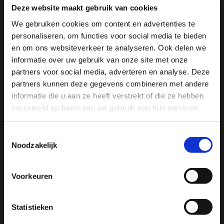
Telefoon
*
Deze website maakt gebruik van cookies
We gebruiken cookies om content en advertenties te
personaliseren, om functies voor social media te bieden
en om ons websiteverkeer te analyseren. Ook delen we
informatie over uw gebruik van onze site met onze
CV upload (niet verplicht, maar wel handig)
partners voor social media, adverteren en analyse. Deze
partners kunnen deze gegevens combineren met andere
Sleep bestanden hierheen of
informatie die u aan ze heeft verstrekt of die ze hebben
verzameld op basis van uw gebruik van hun services.
Selecteer bestanden
Toestemmingsselectie
Noodzakelijk
Max. bestandsgrootte: 3 MB, Max. aantal bestanden: 1.
Voorkeuren
Ik ga akkoord met de verwerking van mijn
Instemming
*
gegevens zoals beschreven in de
*
Statistieken
privacyverklaring